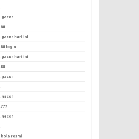
t
t gacor
t88
t gacor hari ini
t88 login
t gacor hari ini
t88
t gacor
t
t gacor
t777
t gacor
t
i bola resmi