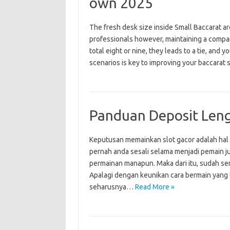
own 2025
The fresh desk size inside Small Baccarat a
professionals however, maintaining a comp
total eight or nine, they leads to a tie, and 
scenarios is key to improving your baccarat
Panduan Deposit Leng
Keputusan memainkan slot gacor adalah hal t
pernah anda sesali selama menjadi pemain ju
permainan manapun. Maka dari itu, sudah s
Apalagi dengan keunikan cara bermain yang 
seharusnya…
Read More »