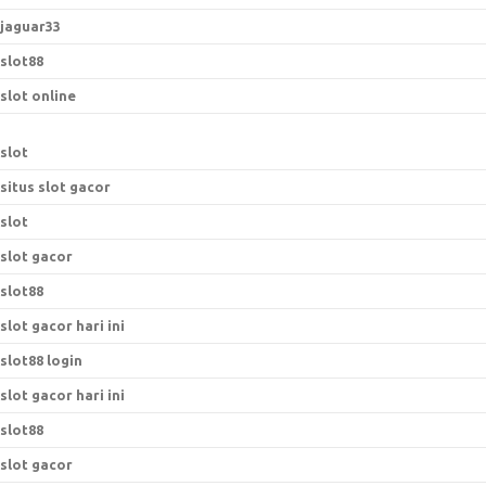
jaguar33
slot88
slot online
slot
situs slot gacor
slot
slot gacor
slot88
slot gacor hari ini
slot88 login
slot gacor hari ini
slot88
slot gacor