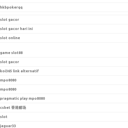
hkbpokerqq
slot gacor
slot gacor hari ini
slot online
game slot88
slot gacor
koi365 link alternatif
mpo8080
mpo8080
pragmatic play mpo8080
csbet 香港赌场
slot
jaguar33