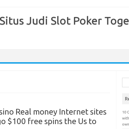
Situs Judi Slot Poker Toge
Sea
for:
R
sino Real money Internet sites
10 G
with
o $100 free spins the Us to
own