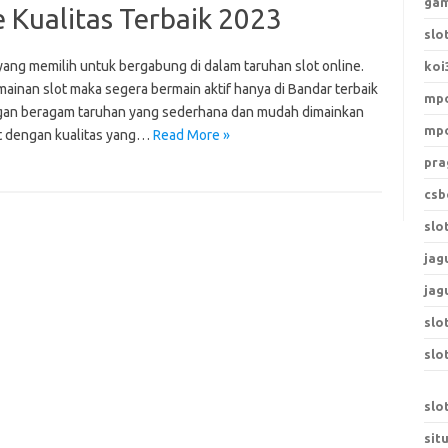
gam
 Kualitas Terbaik 2023
slo
yang memilih untuk bergabung di dalam taruhan slot online.
koi
ainan slot maka segera bermain aktif hanya di Bandar terbaik
mp
engan beragam taruhan yang sederhana dan mudah dimainkan
mp
ot dengan kualitas yang…
Read More »
pra
cs
slo
jag
jag
slo
slo
slo
sit