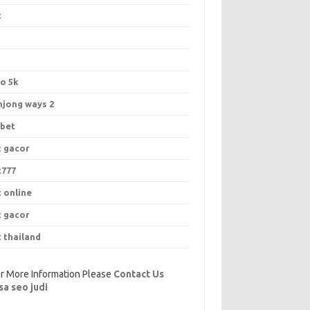
t
o 5k
jong ways 2
bet
t gacor
t777
t online
t gacor
t thailand
r More Information Please
Contact Us
sa seo judi