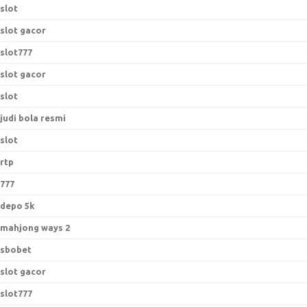
slot
slot gacor
slot777
slot gacor
slot
judi bola resmi
slot
rtp
777
depo 5k
mahjong ways 2
sbobet
slot gacor
slot777