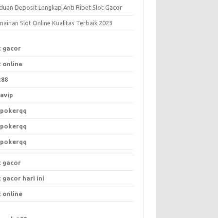
duan Deposit Lengkap Anti Ribet Slot Gacor
mainan Slot Online Kualitas Terbaik 2023
t gacor
t online
t88
avip
bpokerqq
bpokerqq
bpokerqq
t gacor
t gacor hari ini
t online