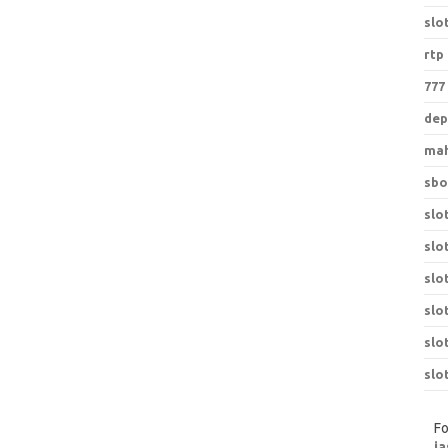
slo
rtp
777
dep
mah
sbo
slo
slo
slo
slo
slo
slo
Fo
ja