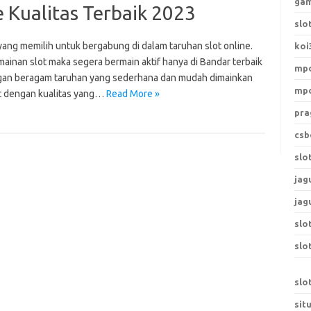
gam
 Kualitas Terbaik 2023
slo
yang memilih untuk bergabung di dalam taruhan slot online.
koi
ainan slot maka segera bermain aktif hanya di Bandar terbaik
mp
engan beragam taruhan yang sederhana dan mudah dimainkan
mp
ot dengan kualitas yang…
Read More »
pra
cs
slo
jag
jag
slo
slo
slo
sit