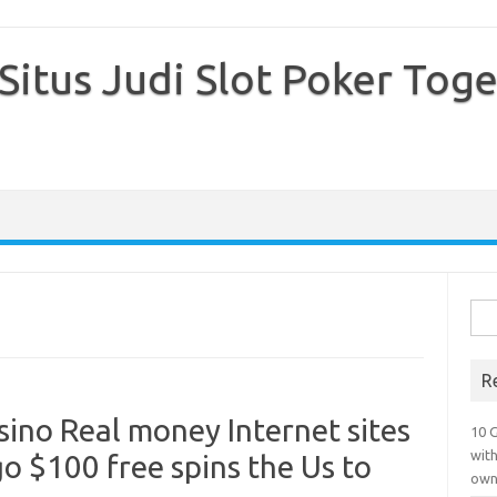
Situs Judi Slot Poker Toge
Sea
for:
R
sino Real money Internet sites
10 G
with
o $100 free spins the Us to
own