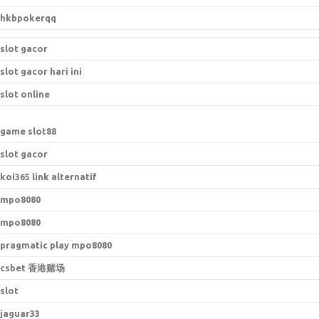
hkbpokerqq
slot gacor
slot gacor hari ini
slot online
game slot88
slot gacor
koi365 link alternatif
mpo8080
mpo8080
pragmatic play mpo8080
csbet 香港赌场
slot
jaguar33