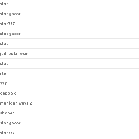
slot
slot gacor
slot777
slot gacor
slot
judi bola resmi
slot
rtp
777
depo 5k
mahjong ways 2
sbobet
slot gacor
slot777