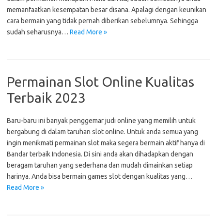
memanfaatkan kesempatan besar disana. Apalagi dengan keunikan
cara bermain yang tidak pernah diberikan sebelumnya. Sehingga
sudah seharusnya…
Read More »
Permainan Slot Online Kualitas
Terbaik 2023
Baru-baru ini banyak penggemar judi online yang memilih untuk
bergabung di dalam taruhan slot online. Untuk anda semua yang
ingin menikmati permainan slot maka segera bermain aktif hanya di
Bandar terbaik Indonesia. Di sini anda akan dihadapkan dengan
beragam taruhan yang sederhana dan mudah dimainkan setiap
harinya. Anda bisa bermain games slot dengan kualitas yang…
Read More »