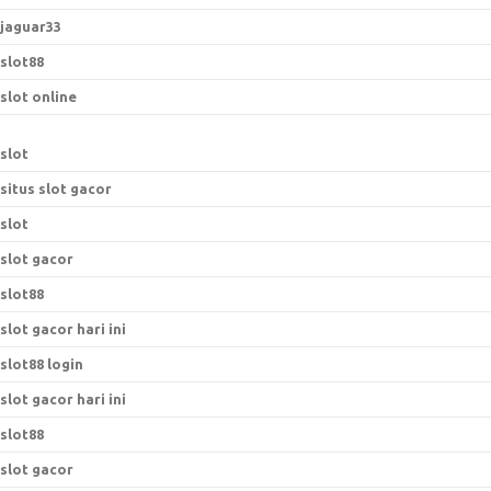
jaguar33
slot88
slot online
slot
situs slot gacor
slot
slot gacor
slot88
slot gacor hari ini
slot88 login
slot gacor hari ini
slot88
slot gacor