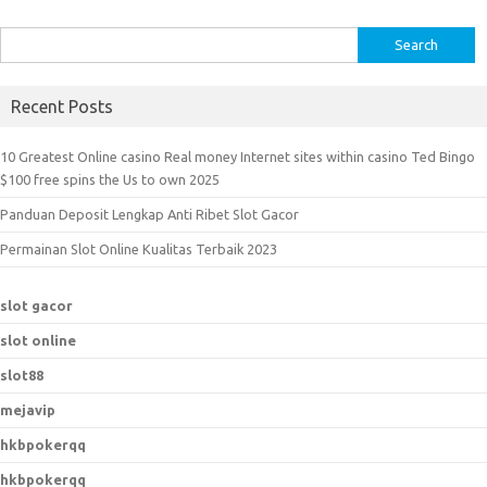
S
e
a
Recent Posts
r
c
10 Greatest Online casino Real money Internet sites within casino Ted Bingo
h
$100 free spins the Us to own 2025
f
Panduan Deposit Lengkap Anti Ribet Slot Gacor
o
r
Permainan Slot Online Kualitas Terbaik 2023
:
slot gacor
slot online
slot88
mejavip
hkbpokerqq
hkbpokerqq