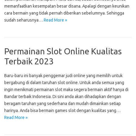
memanfaatkan kesempatan besar disana. Apalagi dengan keunikan
cara bermain yang tidak pernah diberikan sebelumnya. Sehingga
sudah seharusnya…
Read More »
Permainan Slot Online Kualitas
Terbaik 2023
Baru-baru ini banyak penggemar judi online yang memilih untuk
bergabung di dalam taruhan slot online. Untuk anda semua yang
ingin menikmati permainan slot maka segera bermain aktif hanya di
Bandar terbaik Indonesia. Di sini anda akan dihadapkan dengan
beragam taruhan yang sederhana dan mudah dimainkan setiap
harinya. Anda bisa bermain games slot dengan kualitas yang…
Read More »