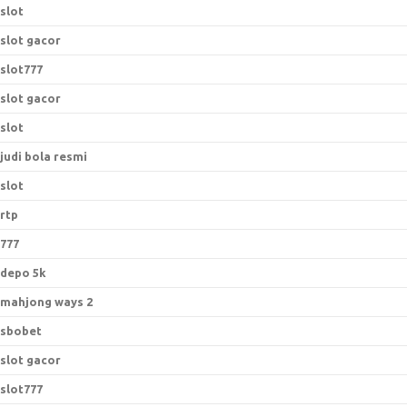
slot
slot gacor
slot777
slot gacor
slot
judi bola resmi
slot
rtp
777
depo 5k
mahjong ways 2
sbobet
slot gacor
slot777