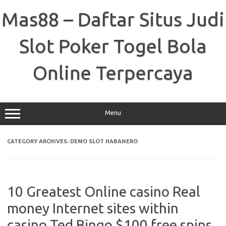
Skip
to
Mas88 – Daftar Situs Judi
content
Slot Poker Togel Bola
Online Terpercaya
Menu
CATEGORY ARCHIVES:
DEMO SLOT HABANERO
10 Greatest Online casino Real
money Internet sites within
casino Ted Bingo $100 free spins