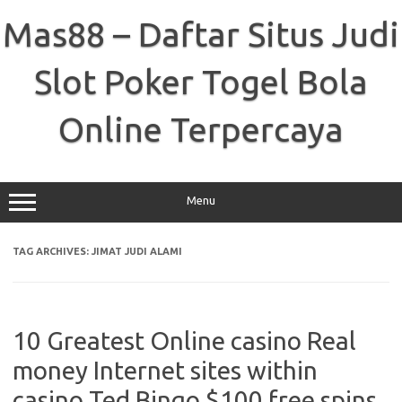
Skip
to
Mas88 – Daftar Situs Judi
content
Slot Poker Togel Bola
Online Terpercaya
Menu
TAG ARCHIVES:
JIMAT JUDI ALAMI
10 Greatest Online casino Real
money Internet sites within
casino Ted Bingo $100 free spins