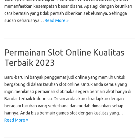
memanfaatkan kesempatan besar disana. Apalagi dengan keunikan
cara bermain yang tidak pernah diberikan sebelumnya. Sehingga
sudah seharusnya…
Read More »
Permainan Slot Online Kualitas
Terbaik 2023
Baru-baru ini banyak penggemar judi online yang memilih untuk
bergabung di dalam taruhan slot online. Untuk anda semua yang
ingin menikmati permainan slot maka segera bermain aktif hanya di
Bandar terbaik Indonesia. Di sini anda akan dihadapkan dengan
beragam taruhan yang sederhana dan mudah dimainkan setiap
harinya. Anda bisa bermain games slot dengan kualitas yang…
Read More »