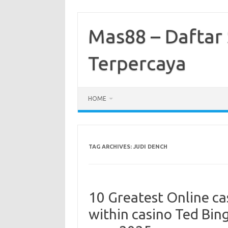
Skip
to
content
Mas88 – Daftar 
Terpercaya
HOME
TAG ARCHIVES:
JUDI DENCH
10 Greatest Online ca
within casino Ted Bing