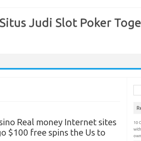
Situs Judi Slot Poker Toge
Sea
for:
R
sino Real money Internet sites
10 G
with
o $100 free spins the Us to
own