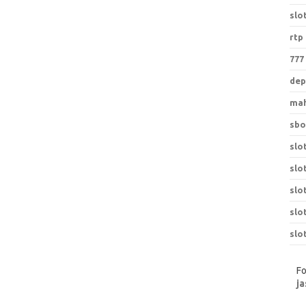
slo
rtp
777
dep
mah
sbo
slo
slo
slo
slo
slo
Fo
ja