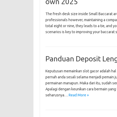
own 2025
The fresh desk size inside Small Baccarat a
professionals however, maintaining a comp
total eight or nine, they leads to a tie, and 
scenarios is key to improving your baccarat
Panduan Deposit Leng
Keputusan memainkan slot gacor adalah hal t
pernah anda sesali selama menjadi pemain ju
permainan manapun. Maka dari itu, sudah s
Apalagi dengan keunikan cara bermain yang 
seharusnya…
Read More »