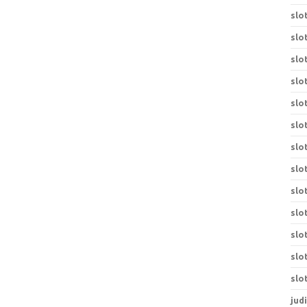
slo
slo
slo
slo
slo
slo
slo
slo
slo
slo
slo
slo
slo
jud