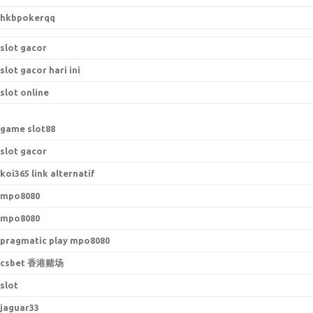
hkbpokerqq
slot gacor
slot gacor hari ini
slot online
game slot88
slot gacor
koi365 link alternatif
mpo8080
mpo8080
pragmatic play mpo8080
csbet 香港赌场
slot
jaguar33