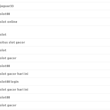
jaguar33
slot88
slot online
slot
situs slot gacor
slot
slot gacor
slot88
slot gacor hari ini
slot88 login
slot gacor hari ini
slot88
slot gacor