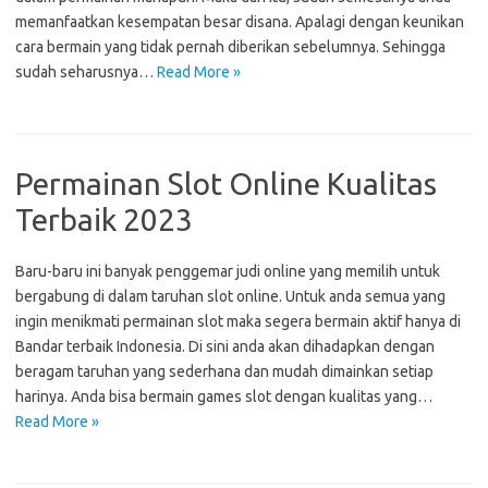
memanfaatkan kesempatan besar disana. Apalagi dengan keunikan
cara bermain yang tidak pernah diberikan sebelumnya. Sehingga
sudah seharusnya…
Read More »
Permainan Slot Online Kualitas
Terbaik 2023
Baru-baru ini banyak penggemar judi online yang memilih untuk
bergabung di dalam taruhan slot online. Untuk anda semua yang
ingin menikmati permainan slot maka segera bermain aktif hanya di
Bandar terbaik Indonesia. Di sini anda akan dihadapkan dengan
beragam taruhan yang sederhana dan mudah dimainkan setiap
harinya. Anda bisa bermain games slot dengan kualitas yang…
Read More »