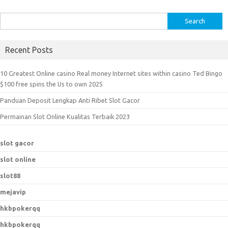
S
e
a
Recent Posts
r
c
10 Greatest Online casino Real money Internet sites within casino Ted Bingo
h
$100 free spins the Us to own 2025
f
Panduan Deposit Lengkap Anti Ribet Slot Gacor
o
r
Permainan Slot Online Kualitas Terbaik 2023
:
slot gacor
slot online
slot88
mejavip
hkbpokerqq
hkbpokerqq