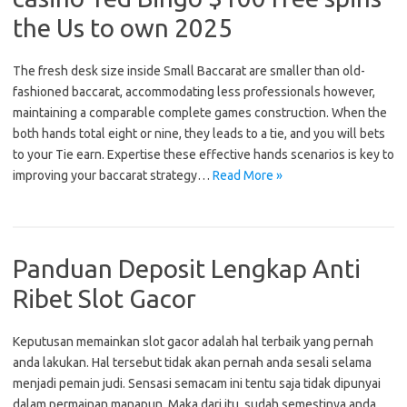
the Us to own 2025
The fresh desk size inside Small Baccarat are smaller than old-
fashioned baccarat, accommodating less professionals however,
maintaining a comparable complete games construction. When the
both hands total eight or nine, they leads to a tie, and you will bets
to your Tie earn. Expertise these effective hands scenarios is key to
improving your baccarat strategy…
Read More »
Panduan Deposit Lengkap Anti
Ribet Slot Gacor
Keputusan memainkan slot gacor adalah hal terbaik yang pernah
anda lakukan. Hal tersebut tidak akan pernah anda sesali selama
menjadi pemain judi. Sensasi semacam ini tentu saja tidak dipunyai
dalam permainan manapun. Maka dari itu, sudah semestinya anda