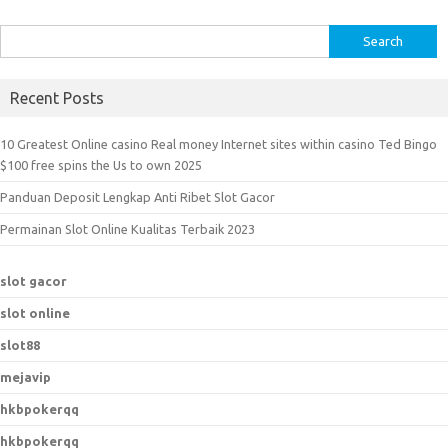
S
e
a
Recent Posts
r
c
10 Greatest Online casino Real money Internet sites within casino Ted Bingo
h
$100 free spins the Us to own 2025
f
Panduan Deposit Lengkap Anti Ribet Slot Gacor
o
r
Permainan Slot Online Kualitas Terbaik 2023
:
slot gacor
slot online
slot88
mejavip
hkbpokerqq
hkbpokerqq