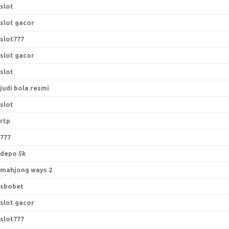
slot
slot gacor
slot777
slot gacor
slot
judi bola resmi
slot
rtp
777
depo 5k
mahjong ways 2
sbobet
slot gacor
slot777