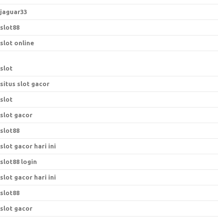
jaguar33
slot88
slot online
slot
situs slot gacor
slot
slot gacor
slot88
slot gacor hari ini
slot88 login
slot gacor hari ini
slot88
slot gacor