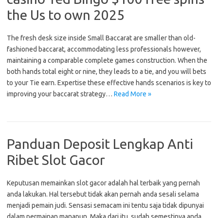
the Us to own 2025
The fresh desk size inside Small Baccarat are smaller than old-
fashioned baccarat, accommodating less professionals however,
maintaining a comparable complete games construction. When the
both hands total eight or nine, they leads to a tie, and you will bets
to your Tie earn. Expertise these effective hands scenarios is key to
improving your baccarat strategy…
Read More »
Panduan Deposit Lengkap Anti
Ribet Slot Gacor
Keputusan memainkan slot gacor adalah hal terbaik yang pernah
anda lakukan. Hal tersebut tidak akan pernah anda sesali selama
menjadi pemain judi. Sensasi semacam ini tentu saja tidak dipunyai
dalam permainan manapun. Maka dari itu, sudah semestinya anda