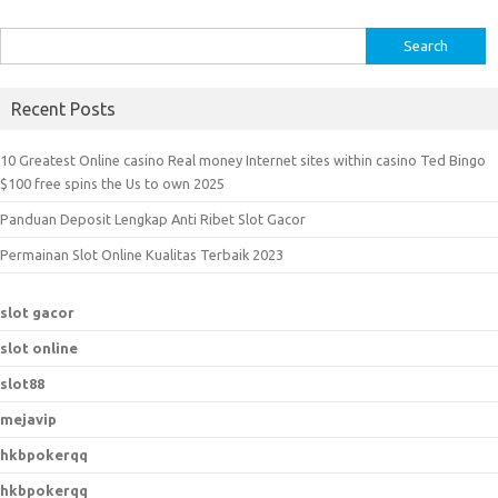
S
e
a
Recent Posts
r
c
10 Greatest Online casino Real money Internet sites within casino Ted Bingo
h
$100 free spins the Us to own 2025
f
Panduan Deposit Lengkap Anti Ribet Slot Gacor
o
r
Permainan Slot Online Kualitas Terbaik 2023
:
slot gacor
slot online
slot88
mejavip
hkbpokerqq
hkbpokerqq