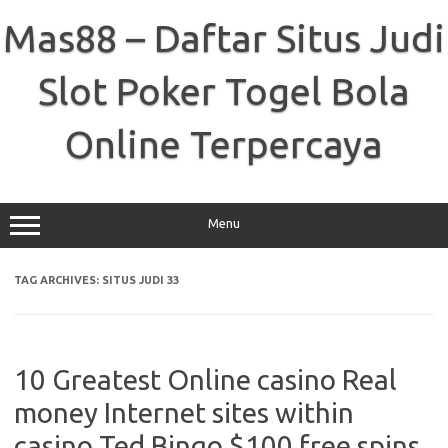
Skip
to
Mas88 – Daftar Situs Judi
content
Slot Poker Togel Bola
Online Terpercaya
Menu
TAG ARCHIVES:
SITUS JUDI 33
10 Greatest Online casino Real
money Internet sites within
casino Ted Bingo $100 free spins