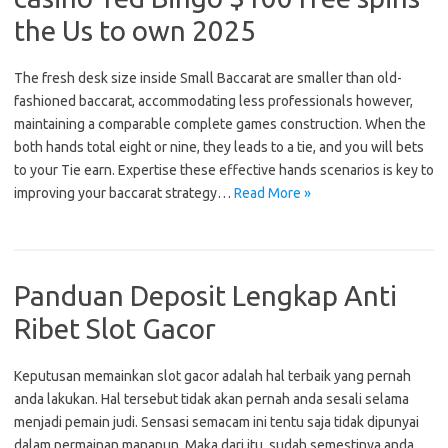
the Us to own 2025
The fresh desk size inside Small Baccarat are smaller than old-
fashioned baccarat, accommodating less professionals however,
maintaining a comparable complete games construction. When the
both hands total eight or nine, they leads to a tie, and you will bets
to your Tie earn. Expertise these effective hands scenarios is key to
improving your baccarat strategy…
Read More »
Panduan Deposit Lengkap Anti
Ribet Slot Gacor
Keputusan memainkan slot gacor adalah hal terbaik yang pernah
anda lakukan. Hal tersebut tidak akan pernah anda sesali selama
menjadi pemain judi. Sensasi semacam ini tentu saja tidak dipunyai
dalam permainan manapun. Maka dari itu, sudah semestinya anda