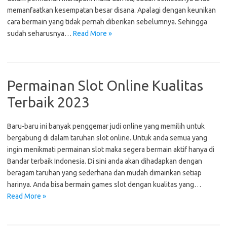
memanfaatkan kesempatan besar disana. Apalagi dengan keunikan
cara bermain yang tidak pernah diberikan sebelumnya. Sehingga
sudah seharusnya…
Read More »
Permainan Slot Online Kualitas
Terbaik 2023
Baru-baru ini banyak penggemar judi online yang memilih untuk
bergabung di dalam taruhan slot online. Untuk anda semua yang
ingin menikmati permainan slot maka segera bermain aktif hanya di
Bandar terbaik Indonesia. Di sini anda akan dihadapkan dengan
beragam taruhan yang sederhana dan mudah dimainkan setiap
harinya. Anda bisa bermain games slot dengan kualitas yang…
Read More »