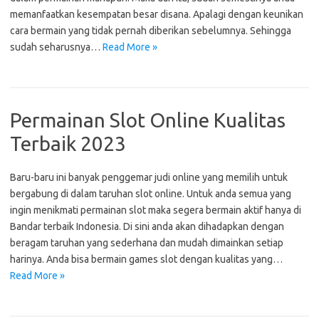
memanfaatkan kesempatan besar disana. Apalagi dengan keunikan
cara bermain yang tidak pernah diberikan sebelumnya. Sehingga
sudah seharusnya…
Read More »
Permainan Slot Online Kualitas
Terbaik 2023
Baru-baru ini banyak penggemar judi online yang memilih untuk
bergabung di dalam taruhan slot online. Untuk anda semua yang
ingin menikmati permainan slot maka segera bermain aktif hanya di
Bandar terbaik Indonesia. Di sini anda akan dihadapkan dengan
beragam taruhan yang sederhana dan mudah dimainkan setiap
harinya. Anda bisa bermain games slot dengan kualitas yang…
Read More »