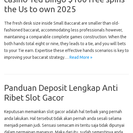
the Us to own 2025
The fresh desk size inside Small Baccarat are smaller than old-
fashioned baccarat, accommodating less professionals however,
maintaining a comparable complete games construction. When the
both hands total eight or nine, they leads to a tie, and you will bets
to your Tie earn. Expertise these effective hands scenarios is key to
improving your baccarat strategy…
Read More »
Panduan Deposit Lengkap Anti
Ribet Slot Gacor
Keputusan memainkan slot gacor adalah hal terbaik yang pernah
anda lakukan. Hal tersebut tidak akan pernah anda sesali selama
menjadi pemain judi. Sensasi semacam ini tentu saja tidak dipunyai
dalam permainan manapun. Maka dari itu, sudah semestinya anda