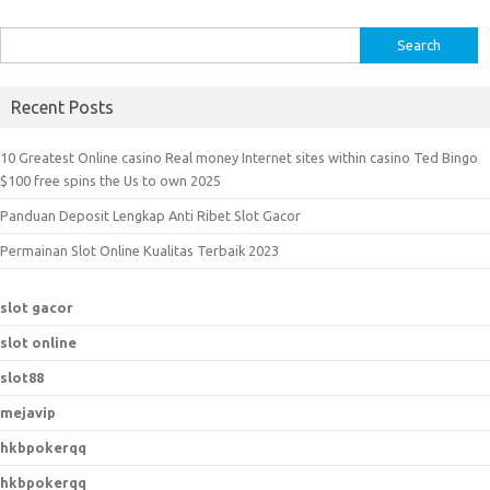
S
e
a
Recent Posts
r
c
10 Greatest Online casino Real money Internet sites within casino Ted Bingo
h
$100 free spins the Us to own 2025
f
Panduan Deposit Lengkap Anti Ribet Slot Gacor
o
r
Permainan Slot Online Kualitas Terbaik 2023
:
slot gacor
slot online
slot88
mejavip
hkbpokerqq
hkbpokerqq