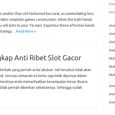
Pan
Per
re smaller than old-fashioned baccarat, accommodating less
arable complete games construction. When the both hands
you will bets to your Tie earn. Expertise these effective hands
slo
 strategy…
Read More »
slo
slo
mej
kap Anti Ribet Slot Gacor
hk
hk
erbaik yang pernah anda lakukan. Hal tersebut tidak akan
hk
di. Sensasi semacam ini tentu saja tidak dipunyai dalam
emestinya anda memanfaatkan kesempatan besar disana.
slo
tidak pernah diberikan sebelumnya. Sehingga sudah
slo
slo