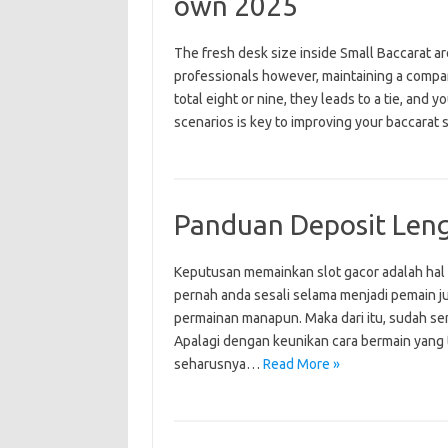
own 2025
The fresh desk size inside Small Baccarat a
professionals however, maintaining a comp
total eight or nine, they leads to a tie, and 
scenarios is key to improving your baccarat
Panduan Deposit Leng
Keputusan memainkan slot gacor adalah hal t
pernah anda sesali selama menjadi pemain ju
permainan manapun. Maka dari itu, sudah s
Apalagi dengan keunikan cara bermain yang 
seharusnya…
Read More »