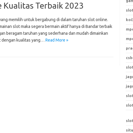
gam
 Kualitas Terbaik 2023
slo
yang memilih untuk bergabung di dalam taruhan slot online.
koi
ainan slot maka segera bermain aktif hanya di Bandar terbaik
mp
engan beragam taruhan yang sederhana dan mudah dimainkan
mp
ot dengan kualitas yang…
Read More »
pra
cs
slo
jag
jag
slo
slo
slo
sit