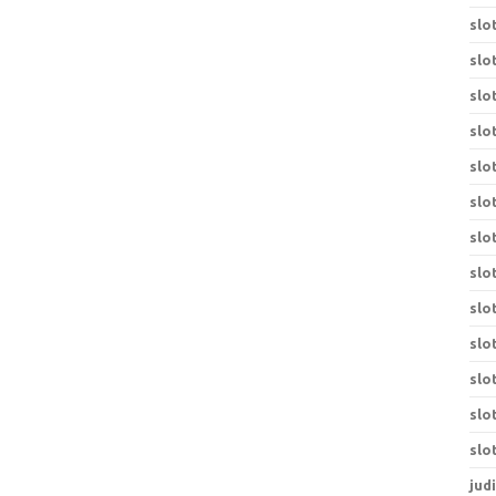
slo
slo
slo
slo
slo
slo
slo
slo
slo
slo
slo
slo
slo
jud