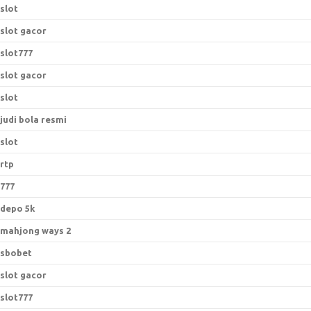
slot
slot gacor
slot777
slot gacor
slot
judi bola resmi
slot
rtp
777
depo 5k
mahjong ways 2
sbobet
slot gacor
slot777