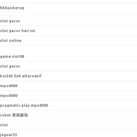
hkbpokerqq
slot gacor
slot gacor hari ini
slot online
game slot88
slot gacor
koi365 link alternatif
mpo8080
mpo8080
pragmatic play mpo8080
csbet 香港赌场
slot
jaguar33