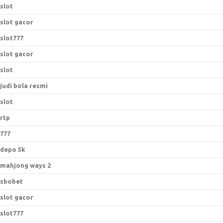
slot
slot gacor
slot777
slot gacor
slot
judi bola resmi
slot
rtp
777
depo 5k
mahjong ways 2
sbobet
slot gacor
slot777