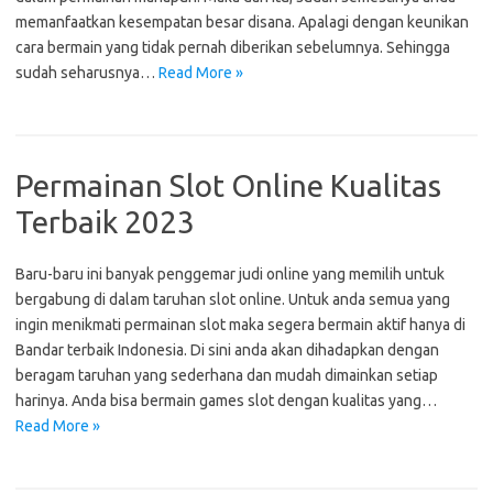
memanfaatkan kesempatan besar disana. Apalagi dengan keunikan
cara bermain yang tidak pernah diberikan sebelumnya. Sehingga
sudah seharusnya…
Read More »
Permainan Slot Online Kualitas
Terbaik 2023
Baru-baru ini banyak penggemar judi online yang memilih untuk
bergabung di dalam taruhan slot online. Untuk anda semua yang
ingin menikmati permainan slot maka segera bermain aktif hanya di
Bandar terbaik Indonesia. Di sini anda akan dihadapkan dengan
beragam taruhan yang sederhana dan mudah dimainkan setiap
harinya. Anda bisa bermain games slot dengan kualitas yang…
Read More »