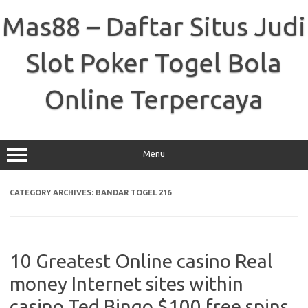
Skip
to
Mas88 – Daftar Situs Judi
content
Slot Poker Togel Bola
Online Terpercaya
Menu
CATEGORY ARCHIVES:
BANDAR TOGEL 216
10 Greatest Online casino Real
money Internet sites within
casino Ted Bingo $100 free spins