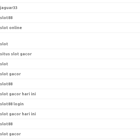
jaguar33
slot88
slot online
slot
situs slot gacor
slot
slot gacor
slot88
slot gacor hari ini
slot88 login
slot gacor hari ini
slot88
slot gacor