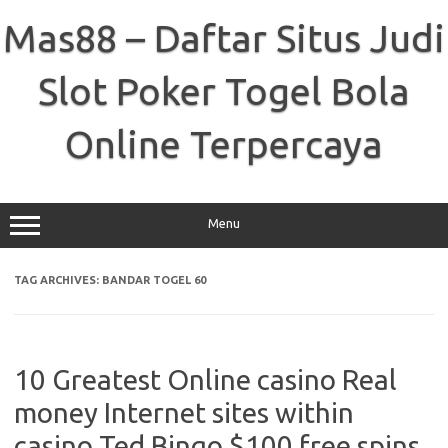
Skip
to
Mas88 – Daftar Situs Judi
content
Slot Poker Togel Bola
Online Terpercaya
Menu
TAG ARCHIVES:
BANDAR TOGEL 60
10 Greatest Online casino Real
money Internet sites within
casino Ted Bingo $100 free spins