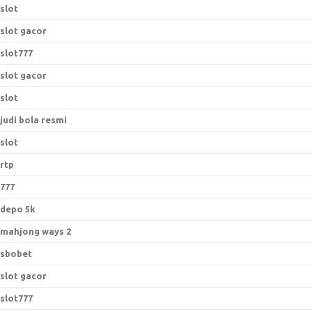
slot
slot gacor
slot777
slot gacor
slot
judi bola resmi
slot
rtp
777
depo 5k
mahjong ways 2
sbobet
slot gacor
slot777