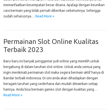
memanfaatkan kesempatan besar disana. Apalagi dengan keunikan
cara bermain yang tidak pernah diberikan sebelumnya. Sehingga
sudah seharusnya…
Read More »
Permainan Slot Online Kualitas
Terbaik 2023
Baru-baru ini banyak penggemar judi online yang memilih untuk
bergabung di dalam taruhan slot online. Untuk anda semua yang
ingin menikmati permainan slot maka segera bermain aktif hanya di
Bandar terbaik Indonesia. Di sini anda akan dihadapkan dengan
beragam taruhan yang sederhana dan mudah dimainkan setiap
harinya. Anda bisa bermain games slot dengan kualitas yang…
Read More »