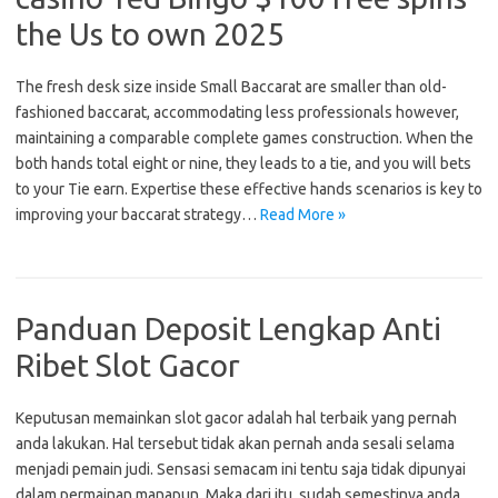
the Us to own 2025
The fresh desk size inside Small Baccarat are smaller than old-
fashioned baccarat, accommodating less professionals however,
maintaining a comparable complete games construction. When the
both hands total eight or nine, they leads to a tie, and you will bets
to your Tie earn. Expertise these effective hands scenarios is key to
improving your baccarat strategy…
Read More »
Panduan Deposit Lengkap Anti
Ribet Slot Gacor
Keputusan memainkan slot gacor adalah hal terbaik yang pernah
anda lakukan. Hal tersebut tidak akan pernah anda sesali selama
menjadi pemain judi. Sensasi semacam ini tentu saja tidak dipunyai
dalam permainan manapun. Maka dari itu, sudah semestinya anda