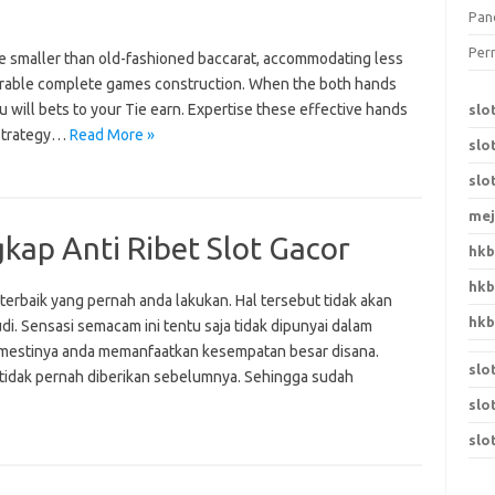
Pan
Per
re smaller than old-fashioned baccarat, accommodating less
arable complete games construction. When the both hands
you will bets to your Tie earn. Expertise these effective hands
slo
 strategy…
Read More »
slo
slo
mej
kap Anti Ribet Slot Gacor
hk
hk
erbaik yang pernah anda lakukan. Hal tersebut tidak akan
hk
di. Sensasi semacam ini tentu saja tidak dipunyai dalam
emestinya anda memanfaatkan kesempatan besar disana.
slo
tidak pernah diberikan sebelumnya. Sehingga sudah
slo
slo