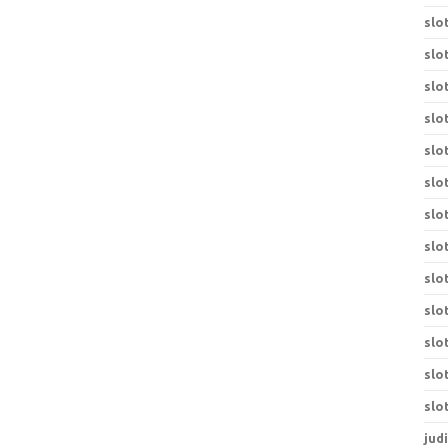
slo
slo
slo
slo
slo
slo
slo
slo
slo
slo
slo
slo
slo
jud