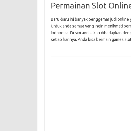
Permainan Slot Online
Baru-baru ini banyak penggemar judi online 
Untuk anda semua yang ingin menikmati perm
Indonesia. Di sini anda akan dihadapkan d
setiap harinya. Anda bisa bermain games sl