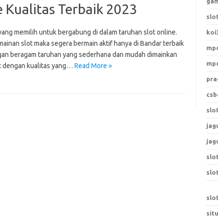
gam
 Kualitas Terbaik 2023
slo
yang memilih untuk bergabung di dalam taruhan slot online.
koi
ainan slot maka segera bermain aktif hanya di Bandar terbaik
mp
engan beragam taruhan yang sederhana dan mudah dimainkan
mp
ot dengan kualitas yang…
Read More »
pra
cs
slo
jag
jag
slo
slo
slo
sit