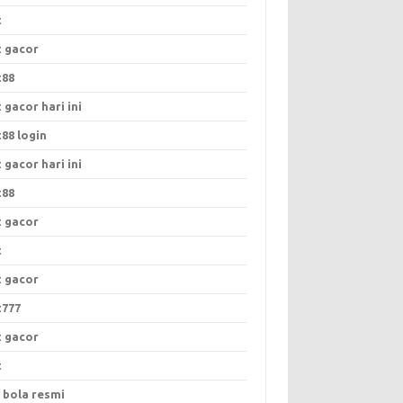
t
t gacor
t88
t gacor hari ini
t88 login
t gacor hari ini
t88
t gacor
t
t gacor
t777
t gacor
t
i bola resmi