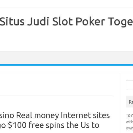
Situs Judi Slot Poker Toge
Sea
for:
R
sino Real money Internet sites
10 G
with
o $100 free spins the Us to
own