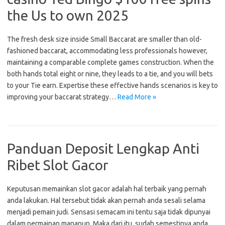
the Us to own 2025
The fresh desk size inside Small Baccarat are smaller than old-
fashioned baccarat, accommodating less professionals however,
maintaining a comparable complete games construction. When the
both hands total eight or nine, they leads to a tie, and you will bets
to your Tie earn. Expertise these effective hands scenarios is key to
improving your baccarat strategy…
Read More »
Panduan Deposit Lengkap Anti
Ribet Slot Gacor
Keputusan memainkan slot gacor adalah hal terbaik yang pernah
anda lakukan. Hal tersebut tidak akan pernah anda sesali selama
menjadi pemain judi. Sensasi semacam ini tentu saja tidak dipunyai
dalam permainan manapun. Maka dari itu, sudah semestinya anda