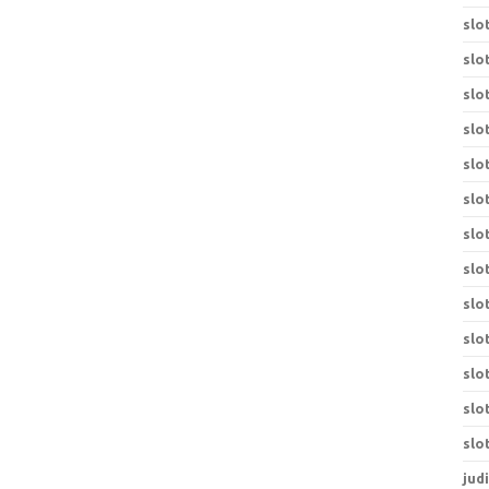
slo
slo
slo
slo
slo
slo
slo
slo
slo
slo
slo
slo
slo
jud