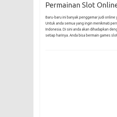
Permainan Slot Online
Baru-baru ini banyak penggemar judi online 
Untuk anda semua yang ingin menikmati perm
Indonesia. Di sini anda akan dihadapkan d
setiap harinya. Anda bisa bermain games sl