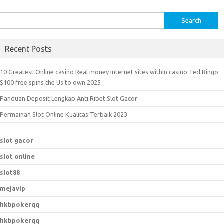
S
e
a
Recent Posts
r
c
10 Greatest Online casino Real money Internet sites within casino Ted Bingo
h
$100 free spins the Us to own 2025
f
Panduan Deposit Lengkap Anti Ribet Slot Gacor
o
r
Permainan Slot Online Kualitas Terbaik 2023
:
slot gacor
slot online
slot88
mejavip
hkbpokerqq
hkbpokerqq