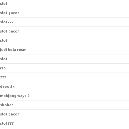
slot
slot gacor
slot777
slot gacor
slot
judi bola resmi
slot
rtp
777
depo 5k
mahjong ways 2
sbobet
slot gacor
slot777