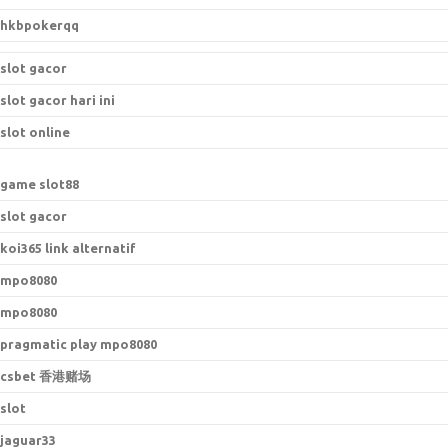
hkbpokerqq
slot gacor
slot gacor hari ini
slot online
game slot88
slot gacor
koi365 link alternatif
mpo8080
mpo8080
pragmatic play mpo8080
csbet 香港赌场
slot
jaguar33