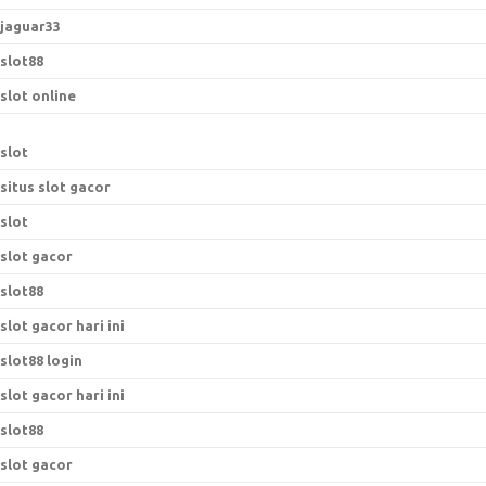
jaguar33
slot88
slot online
slot
situs slot gacor
slot
slot gacor
slot88
slot gacor hari ini
slot88 login
slot gacor hari ini
slot88
slot gacor