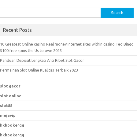
S
e
a
Recent Posts
r
c
10 Greatest Online casino Real money Internet sites within casino Ted Bingo
h
$100 free spins the Us to own 2025
f
Panduan Deposit Lengkap Anti Ribet Slot Gacor
o
r
Permainan Slot Online Kualitas Terbaik 2023
:
slot gacor
slot online
slot88
mejavip
hkbpokerqq
hkbpokerqq