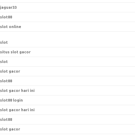
jaguar33
slot88
slot online
slot
situs slot gacor
slot
slot gacor
slot88
slot gacor hari ini
slot88 login
slot gacor hari ini
slot88
slot gacor