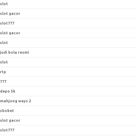
slot
slot gacor
slot777
slot gacor
slot
judi bola resmi
slot
rtp
777
depo 5k
mahjong ways 2
sbobet
slot gacor
slot777