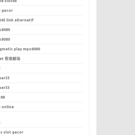
e slot88
t gacor
365 link alternatif
o8080
o8080
gmatic play mpo8080
bet 香港赌场
t
uar33
uar33
t88
t online
t
us slot gacor