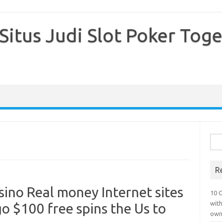
Situs Judi Slot Poker Toge
Sea
for:
R
sino Real money Internet sites
10 G
with
o $100 free spins the Us to
own