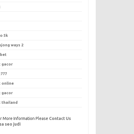
t
o 5k
jong ways 2
bet
t gacor
t777
t online
t gacor
t thailand
r More Information Please
Contact Us
sa seo judi