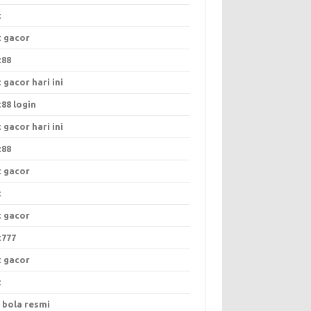
t
t gacor
t88
t gacor hari ini
t88 login
t gacor hari ini
t88
t gacor
t
t gacor
t777
t gacor
t
i bola resmi