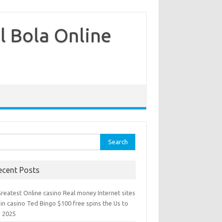
l Bola Online
rch
ecent Posts
reatest Online casino Real money Internet sites
in casino Ted Bingo $100 free spins the Us to
 2025