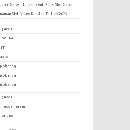
duan Deposit Lengkap Anti Ribet Slot Gacor
mainan Slot Online Kualitas Terbaik 2023
t gacor
t online
t88
avip
bpokerqq
bpokerqq
bpokerqq
t gacor
t gacor hari ini
t online