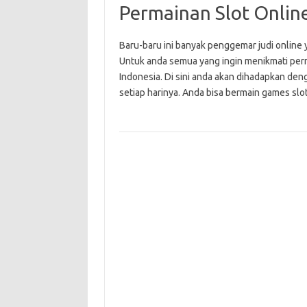
Permainan Slot Online
Baru-baru ini banyak penggemar judi online 
Untuk anda semua yang ingin menikmati perm
Indonesia. Di sini anda akan dihadapkan d
setiap harinya. Anda bisa bermain games sl