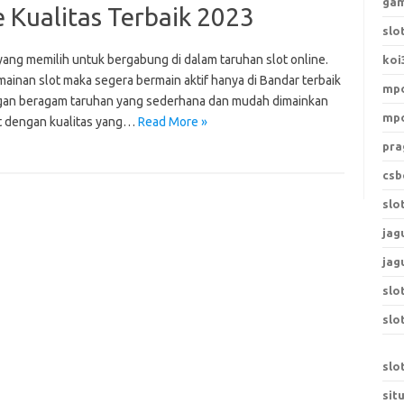
gam
 Kualitas Terbaik 2023
slo
yang memilih untuk bergabung di dalam taruhan slot online.
koi
ainan slot maka segera bermain aktif hanya di Bandar terbaik
mp
engan beragam taruhan yang sederhana dan mudah dimainkan
mp
ot dengan kualitas yang…
Read More »
pra
cs
slo
jag
jag
slo
slo
slo
sit