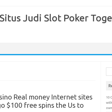
Situs Judi Slot Poker Toge
Sea
for:
R
sino Real money Internet sites
10 G
with
o $100 free spins the Us to
own