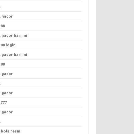
t
t gacor
t88
t gacor hari ini
t88 login
t gacor hari ini
t88
t gacor
t
t gacor
t777
t gacor
t
i bola resmi