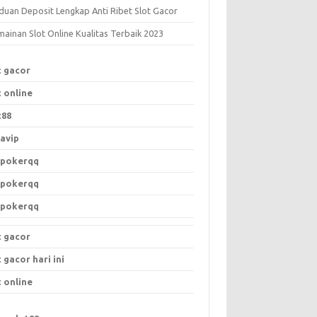
duan Deposit Lengkap Anti Ribet Slot Gacor
mainan Slot Online Kualitas Terbaik 2023
t gacor
t online
t88
avip
bpokerqq
bpokerqq
bpokerqq
t gacor
t gacor hari ini
t online