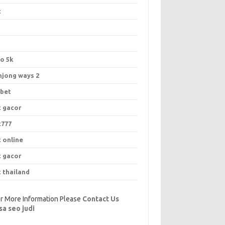
t
o 5k
jong ways 2
bet
t gacor
t777
t online
t gacor
t thailand
r More Information Please
Contact Us
sa seo judi