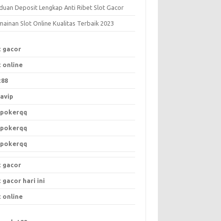
duan Deposit Lengkap Anti Ribet Slot Gacor
mainan Slot Online Kualitas Terbaik 2023
t gacor
t online
t88
avip
bpokerqq
bpokerqq
bpokerqq
t gacor
t gacor hari ini
t online