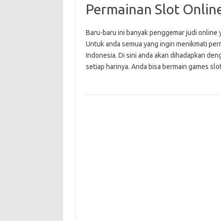
Permainan Slot Online
Baru-baru ini banyak penggemar judi online 
Untuk anda semua yang ingin menikmati perm
Indonesia. Di sini anda akan dihadapkan d
setiap harinya. Anda bisa bermain games sl