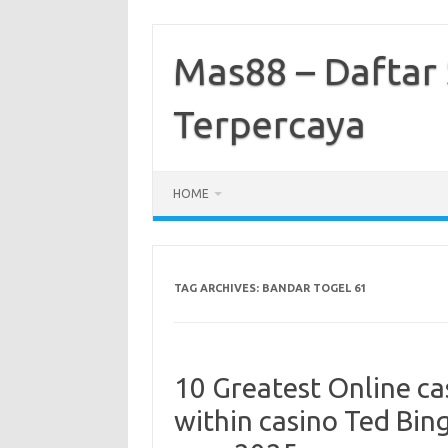
Skip
to
content
Mas88 – Daftar 
Terpercaya
HOME
TAG ARCHIVES:
BANDAR TOGEL 61
10 Greatest Online ca
within casino Ted Bing