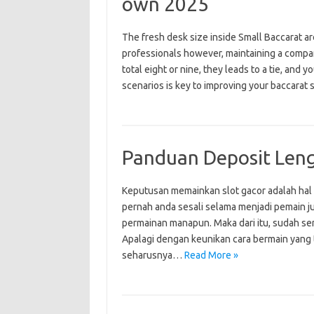
own 2025
The fresh desk size inside Small Baccarat a
professionals however, maintaining a comp
total eight or nine, they leads to a tie, and 
scenarios is key to improving your baccarat
Panduan Deposit Leng
Keputusan memainkan slot gacor adalah hal t
pernah anda sesali selama menjadi pemain ju
permainan manapun. Maka dari itu, sudah s
Apalagi dengan keunikan cara bermain yang 
seharusnya…
Read More »