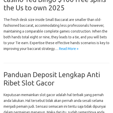
the Us to own 2025
The fresh desk size inside Small Baccarat are smaller than old-
fashioned baccarat, accommodating less professionals however,
maintaining a comparable complete games construction. When the
both hands total eight or nine, they leads to a tie, and you will bets
to your Tie earn. Expertise these effective hands scenarios is key to
improving your baccarat strategy…
Read More »
Panduan Deposit Lengkap Anti
Ribet Slot Gacor
Keputusan memainkan slot gacor adalah hal terbaik yang pernah
anda lakukan. Hal tersebut tidak akan pernah anda sesali selama
menjadi pemain judi. Sensasi semacam ini tentu saja tidak dipunyai
dalam permainan manapun. Maka dari itu, sudah semestinya anda