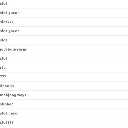
slot
slot gacor
slot777
slot gacor
slot
judi bola resmi
slot
rtp
777
depo 5k
mahjong ways 2
sbobet
slot gacor
slot777