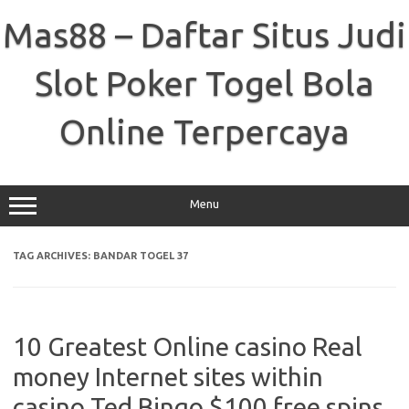
Skip
to
Mas88 – Daftar Situs Judi
content
Slot Poker Togel Bola
Online Terpercaya
Menu
TAG ARCHIVES:
BANDAR TOGEL 37
10 Greatest Online casino Real
money Internet sites within
casino Ted Bingo $100 free spins