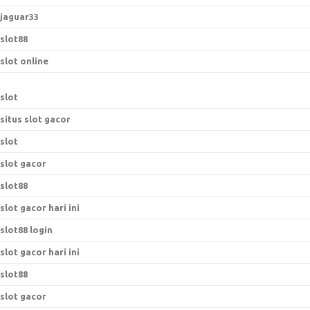
jaguar33
slot88
slot online
slot
situs slot gacor
slot
slot gacor
slot88
slot gacor hari ini
slot88 login
slot gacor hari ini
slot88
slot gacor