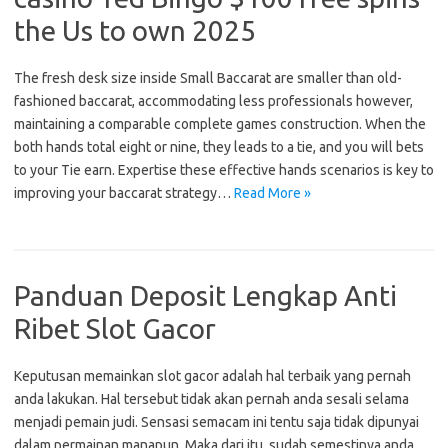
the Us to own 2025
The fresh desk size inside Small Baccarat are smaller than old-
fashioned baccarat, accommodating less professionals however,
maintaining a comparable complete games construction. When the
both hands total eight or nine, they leads to a tie, and you will bets
to your Tie earn. Expertise these effective hands scenarios is key to
improving your baccarat strategy…
Read More »
Panduan Deposit Lengkap Anti
Ribet Slot Gacor
Keputusan memainkan slot gacor adalah hal terbaik yang pernah
anda lakukan. Hal tersebut tidak akan pernah anda sesali selama
menjadi pemain judi. Sensasi semacam ini tentu saja tidak dipunyai
dalam permainan manapun. Maka dari itu, sudah semestinya anda