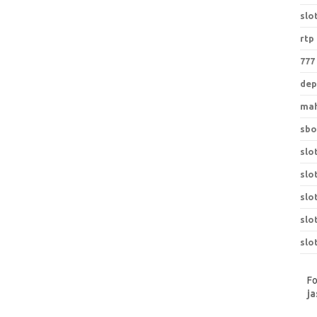
slo
rtp
777
dep
mah
sbo
slo
slo
slo
slo
slo
Fo
ja