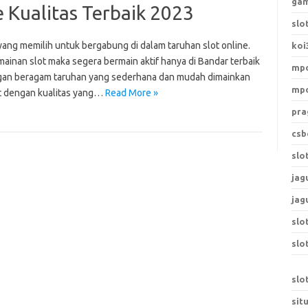
gam
 Kualitas Terbaik 2023
slo
yang memilih untuk bergabung di dalam taruhan slot online.
koi
ainan slot maka segera bermain aktif hanya di Bandar terbaik
mp
engan beragam taruhan yang sederhana dan mudah dimainkan
mp
ot dengan kualitas yang…
Read More »
pra
cs
slo
jag
jag
slo
slo
slo
sit