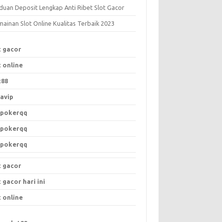
duan Deposit Lengkap Anti Ribet Slot Gacor
mainan Slot Online Kualitas Terbaik 2023
t gacor
t online
t88
avip
bpokerqq
bpokerqq
bpokerqq
t gacor
t gacor hari ini
t online