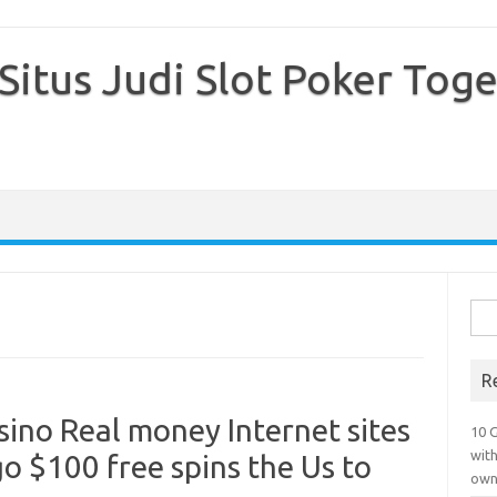
Situs Judi Slot Poker Toge
Sea
for:
R
sino Real money Internet sites
10 G
with
o $100 free spins the Us to
own