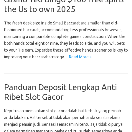
the Us to own 2025
The fresh desk size inside Small Baccarat are smaller than old-
fashioned baccarat, accommodating less professionals however,
maintaining a comparable complete games construction. When the
both hands total eight or nine, they leads to a tie, and you will bets
to your Tie earn. Expertise these effective hands scenarios is key to
improving your baccarat strategy…
Read More »
Panduan Deposit Lengkap Anti
Ribet Slot Gacor
Keputusan memainkan slot gacor adalah hal terbaik yang pernah
anda lakukan. Hal tersebut tidak akan pernah anda sesali selama
menjadi pemain judi. Sensasi semacam ini tentu saja tidak dipunyai
dalam permainan manapun. Maka dari itu, sudah semestinya anda