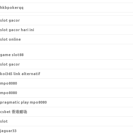
hkbpokerqq
slot gacor
slot gacor hari ini
slot online
game slot88
slot gacor
koi365 link alternatif
mpo8080
mpo8080
pragmatic play mpo8080
csbet 香港赌场
slot
jaguar33