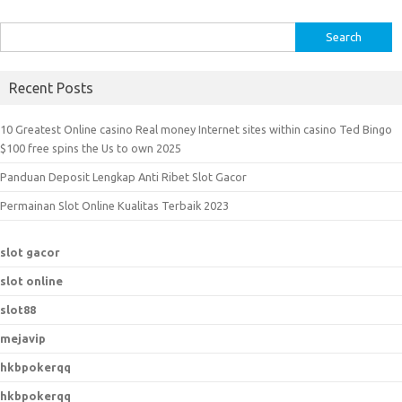
S
e
a
Recent Posts
r
c
10 Greatest Online casino Real money Internet sites within casino Ted Bingo
h
$100 free spins the Us to own 2025
f
Panduan Deposit Lengkap Anti Ribet Slot Gacor
o
r
Permainan Slot Online Kualitas Terbaik 2023
:
slot gacor
slot online
slot88
mejavip
hkbpokerqq
hkbpokerqq