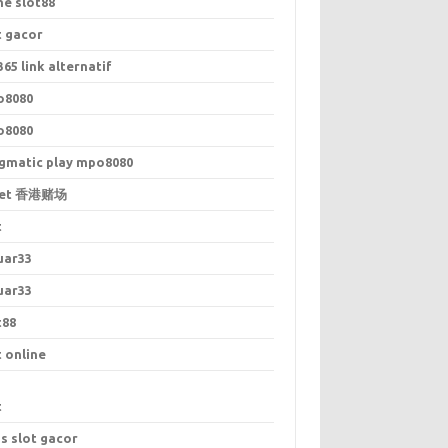
e slot88
t gacor
365 link alternatif
o8080
o8080
gmatic play mpo8080
bet 香港赌场
t
uar33
uar33
t88
t online
t
us slot gacor