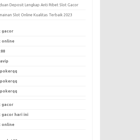
duan Deposit Lengkap Anti Ribet Slot Gacor
mainan Slot Online Kualitas Terbaik 2023
t gacor
t online
t88
avip
bpokerqq
bpokerqq
bpokerqq
t gacor
t gacor hari ini
t online