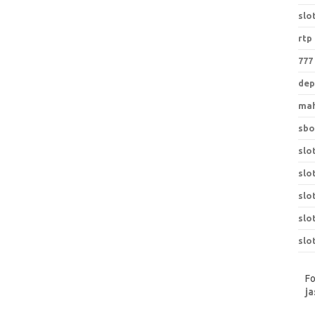
slo
rtp
777
dep
mah
sbo
slo
slo
slo
slo
slo
Fo
ja