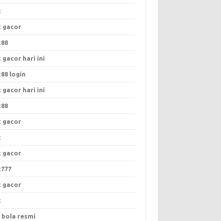
t
t gacor
t88
t gacor hari ini
t88 login
t gacor hari ini
t88
t gacor
t
t gacor
t777
t gacor
t
i bola resmi