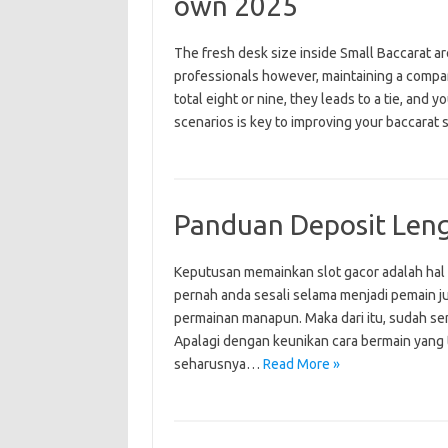
own 2025
The fresh desk size inside Small Baccarat a
professionals however, maintaining a comp
total eight or nine, they leads to a tie, and 
scenarios is key to improving your baccarat
Panduan Deposit Leng
Keputusan memainkan slot gacor adalah hal t
pernah anda sesali selama menjadi pemain ju
permainan manapun. Maka dari itu, sudah s
Apalagi dengan keunikan cara bermain yang 
seharusnya…
Read More »