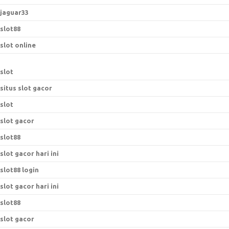
jaguar33
slot88
slot online
slot
situs slot gacor
slot
slot gacor
slot88
slot gacor hari ini
slot88 login
slot gacor hari ini
slot88
slot gacor