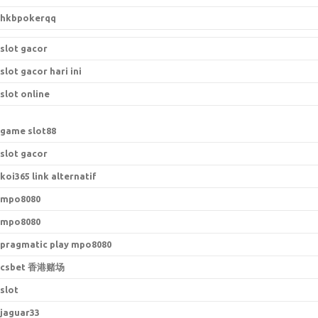
hkbpokerqq
slot gacor
slot gacor hari ini
slot online
game slot88
slot gacor
koi365 link alternatif
mpo8080
mpo8080
pragmatic play mpo8080
csbet 香港赌场
slot
jaguar33