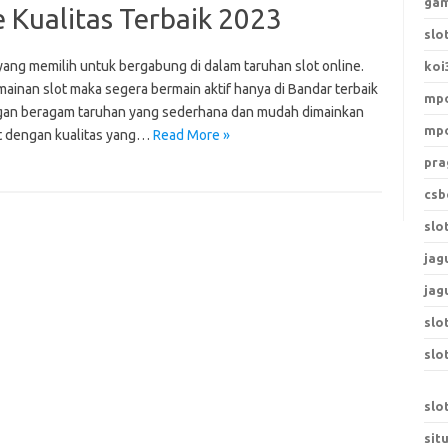
gam
 Kualitas Terbaik 2023
slo
yang memilih untuk bergabung di dalam taruhan slot online.
koi
ainan slot maka segera bermain aktif hanya di Bandar terbaik
mp
engan beragam taruhan yang sederhana dan mudah dimainkan
mp
ot dengan kualitas yang…
Read More »
pra
cs
slo
jag
jag
slo
slo
slo
sit