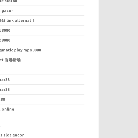
e slot88
t gacor
365 link alternatif
o8080
o8080
gmatic play mpo8080
bet 香港赌场
t
uar33
uar33
t88
t online
t
us slot gacor