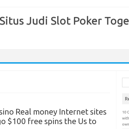
Situs Judi Slot Poker Toge
Sea
for:
R
sino Real money Internet sites
10 G
with
o $100 free spins the Us to
own