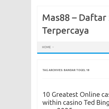
Skip
to
content
Mas88 – Daftar 
Terpercaya
HOME
TAG ARCHIVES:
BANDAR TOGEL 18
10 Greatest Online ca
within casino Ted Bing