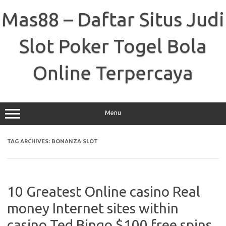
Skip
to
Mas88 – Daftar Situs Judi
content
Slot Poker Togel Bola
Online Terpercaya
Menu
TAG ARCHIVES:
BONANZA SLOT
10 Greatest Online casino Real
money Internet sites within
casino Ted Bingo $100 free spins