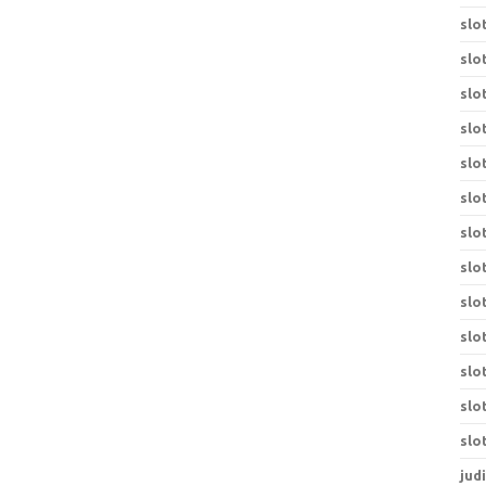
slo
slo
slo
slo
slo
slo
slo
slo
slo
slo
slo
slo
slo
jud