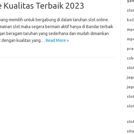
gam
 Kualitas Terbaik 2023
slo
yang memilih untuk bergabung di dalam taruhan slot online.
koi
ainan slot maka segera bermain aktif hanya di Bandar terbaik
mp
engan beragam taruhan yang sederhana dan mudah dimainkan
mp
ot dengan kualitas yang…
Read More »
pra
cs
slo
jag
jag
slo
slo
slo
sit