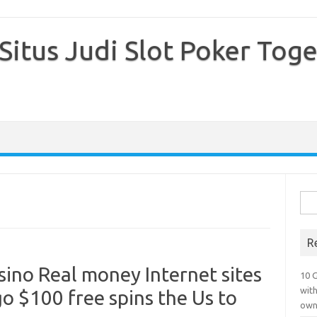
Situs Judi Slot Poker Toge
Sea
for:
R
sino Real money Internet sites
10 G
with
o $100 free spins the Us to
own