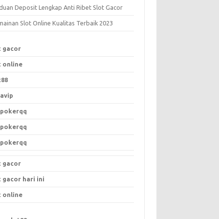
duan Deposit Lengkap Anti Ribet Slot Gacor
mainan Slot Online Kualitas Terbaik 2023
t gacor
t online
t88
avip
bpokerqq
bpokerqq
bpokerqq
t gacor
t gacor hari ini
t online