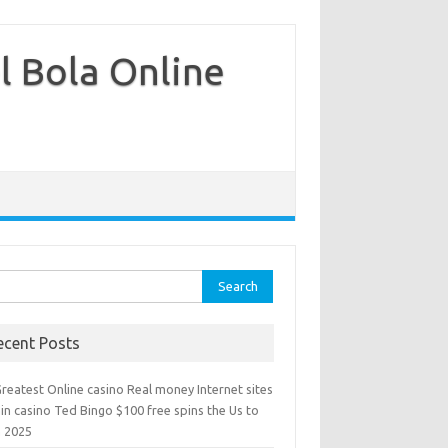
l Bola Online
rch
ecent Posts
reatest Online casino Real money Internet sites
in casino Ted Bingo $100 free spins the Us to
 2025