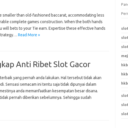
Pan
Per
re smaller than old-fashioned baccarat, accommodating less
arable complete games construction. When the both hands
you will bets to your Tie earn. Expertise these effective hands
slo
 strategy…
Read More »
slo
slo
mej
kap Anti Ribet Slot Gacor
hk
hk
erbaik yang pernah anda lakukan. Hal tersebut tidak akan
hk
di. Sensasi semacam ini tentu saja tidak dipunyai dalam
emestinya anda memanfaatkan kesempatan besar disana.
slo
tidak pernah diberikan sebelumnya. Sehingga sudah
slo
slo