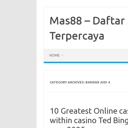
Skip
to
content
Mas88 – Daftar 
Terpercaya
HOME
CATEGORY ARCHIVES:
BANDAR JUDI 4
10 Greatest Online ca
within casino Ted Bing