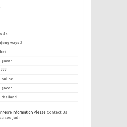
t
o 5k
jong ways 2
bet
t gacor
t777
t online
t gacor
t thailand
r More Information Please
Contact Us
sa seo judi