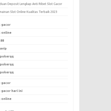
duan Deposit Lengkap Anti Ribet Slot Gacor
mainan Slot Online Kualitas Terbaik 2023
t gacor
t online
t88
avip
bpokerqq
bpokerqq
bpokerqq
t gacor
t gacor hari ini
t online