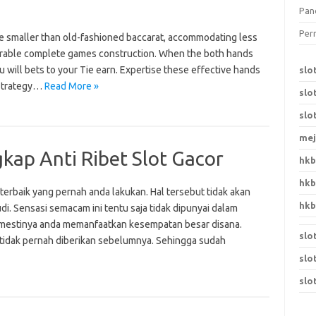
Pan
Per
re smaller than old-fashioned baccarat, accommodating less
arable complete games construction. When the both hands
you will bets to your Tie earn. Expertise these effective hands
slo
 strategy…
Read More »
slo
slo
mej
kap Anti Ribet Slot Gacor
hk
hk
erbaik yang pernah anda lakukan. Hal tersebut tidak akan
hk
di. Sensasi semacam ini tentu saja tidak dipunyai dalam
emestinya anda memanfaatkan kesempatan besar disana.
slo
tidak pernah diberikan sebelumnya. Sehingga sudah
slo
slo