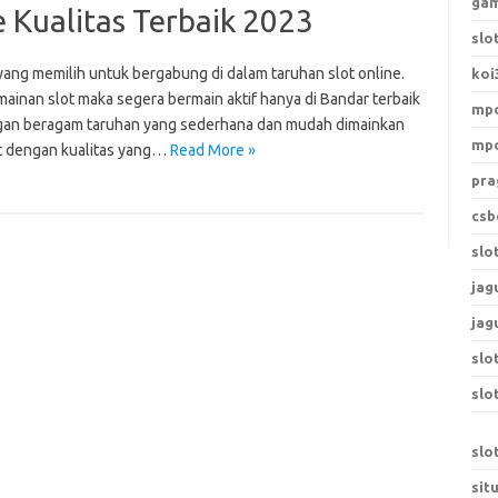
gam
 Kualitas Terbaik 2023
slo
yang memilih untuk bergabung di dalam taruhan slot online.
koi
ainan slot maka segera bermain aktif hanya di Bandar terbaik
mp
engan beragam taruhan yang sederhana dan mudah dimainkan
mp
ot dengan kualitas yang…
Read More »
pra
cs
slo
jag
jag
slo
slo
slo
sit