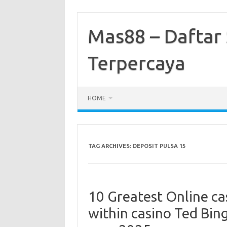
Skip
to
content
Mas88 – Daftar 
Terpercaya
HOME
TAG ARCHIVES:
DEPOSIT PULSA 15
10 Greatest Online ca
within casino Ted Bing