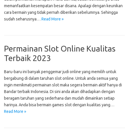
memanfaatkan kesempatan besar disana. Apalagi dengan keunikan
cara bermain yang tidak pernah diberikan sebelumnya. Sehingga
sudah seharusnya…
Read More »
Permainan Slot Online Kualitas
Terbaik 2023
Baru-baru ini banyak penggemar judi online yang memilih untuk
bergabung di dalam taruhan slot online. Untuk anda semua yang
ingin menikmati permainan slot maka segera bermain aktif hanya di
Bandar terbaik Indonesia. Di sini anda akan dihadapkan dengan
beragam taruhan yang sederhana dan mudah dimainkan setiap
harinya. Anda bisa bermain games slot dengan kualitas yang…
Read More »