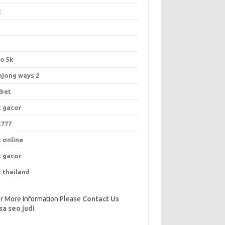
t
o 5k
jong ways 2
bet
t gacor
t777
t online
t gacor
t thailand
r More Information Please
Contact Us
sa seo judi