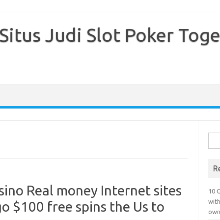
Situs Judi Slot Poker Toge
Sea
for:
R
sino Real money Internet sites
10 G
with
o $100 free spins the Us to
own