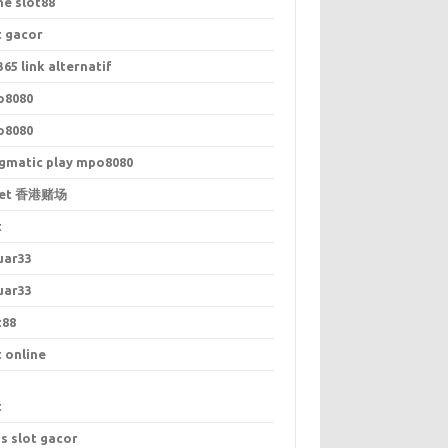
e slot88
t gacor
365 link alternatif
o8080
o8080
gmatic play mpo8080
bet 香港赌场
t
uar33
uar33
t88
t online
t
us slot gacor