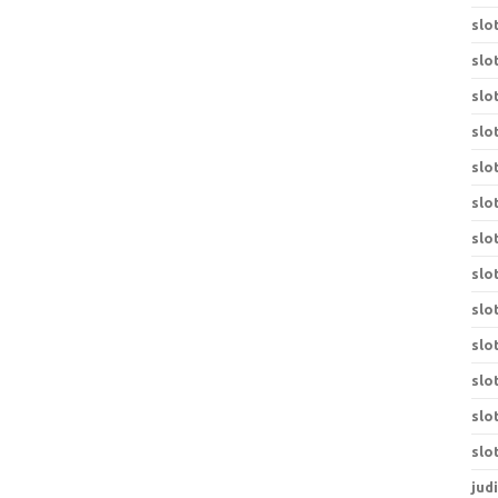
slo
slo
slo
slo
slo
slo
slo
slo
slo
slo
slo
slo
slo
jud