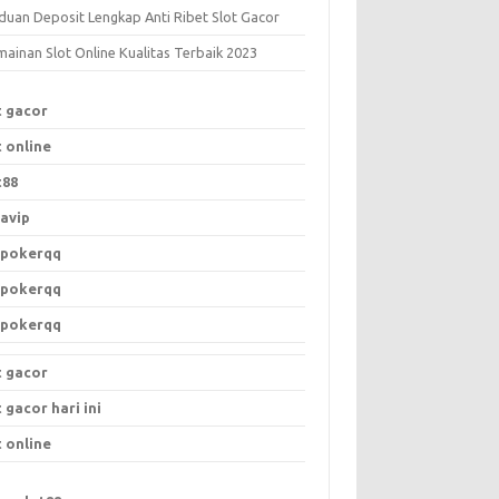
duan Deposit Lengkap Anti Ribet Slot Gacor
mainan Slot Online Kualitas Terbaik 2023
t gacor
t online
t88
avip
bpokerqq
bpokerqq
bpokerqq
t gacor
t gacor hari ini
t online