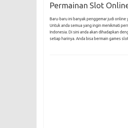
Permainan Slot Online
Baru-baru ini banyak penggemar judi online 
Untuk anda semua yang ingin menikmati perm
Indonesia. Di sini anda akan dihadapkan d
setiap harinya. Anda bisa bermain games sl