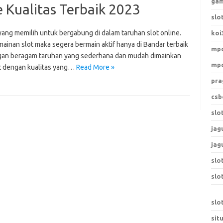
gam
 Kualitas Terbaik 2023
slo
yang memilih untuk bergabung di dalam taruhan slot online.
koi
ainan slot maka segera bermain aktif hanya di Bandar terbaik
mp
engan beragam taruhan yang sederhana dan mudah dimainkan
mp
ot dengan kualitas yang…
Read More »
pra
cs
slo
jag
jag
slo
slo
slo
sit