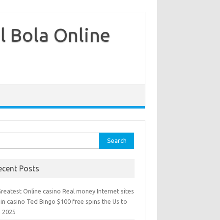
l Bola Online
rch
ecent Posts
reatest Online casino Real money Internet sites
in casino Ted Bingo $100 free spins the Us to
 2025