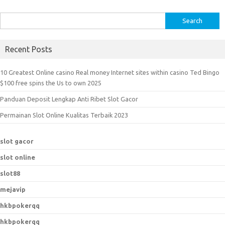
S
e
a
Recent Posts
r
c
10 Greatest Online casino Real money Internet sites within casino Ted Bingo
h
$100 free spins the Us to own 2025
f
Panduan Deposit Lengkap Anti Ribet Slot Gacor
o
r
Permainan Slot Online Kualitas Terbaik 2023
:
slot gacor
slot online
slot88
mejavip
hkbpokerqq
hkbpokerqq