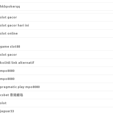
hkbpokerqq
slot gacor
slot gacor hari ini
slot online
game slot88
slot gacor
koi365 link alternatif
mpo8080
mpo8080
pragmatic play mpo8080
csbet 香港赌场
slot
jaguar33