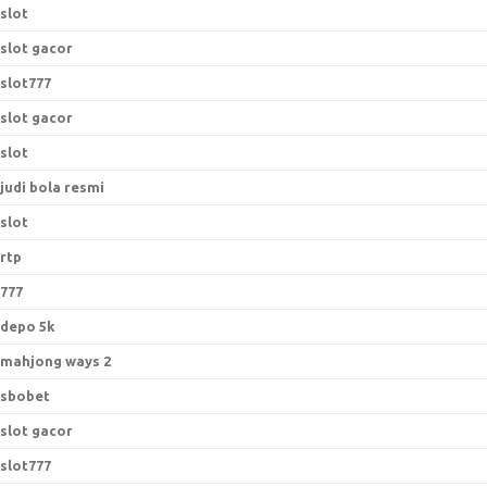
slot
slot gacor
slot777
slot gacor
slot
judi bola resmi
slot
rtp
777
depo 5k
mahjong ways 2
sbobet
slot gacor
slot777