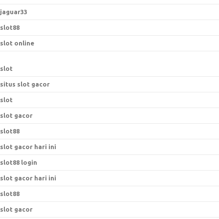
jaguar33
slot88
slot online
slot
situs slot gacor
slot
slot gacor
slot88
slot gacor hari ini
slot88 login
slot gacor hari ini
slot88
slot gacor