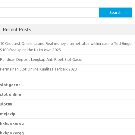
S
e
a
Recent Posts
r
c
10 Greatest Online casino Real money Internet sites within casino Ted Bingo
h
$100 free spins the Us to own 2025
f
Panduan Deposit Lengkap Anti Ribet Slot Gacor
o
r
Permainan Slot Online Kualitas Terbaik 2023
:
slot gacor
slot online
slot88
mejavip
hkbpokerqq
hkbpokerqq