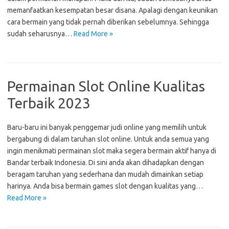
memanfaatkan kesempatan besar disana. Apalagi dengan keunikan
cara bermain yang tidak pernah diberikan sebelumnya. Sehingga
sudah seharusnya…
Read More »
Permainan Slot Online Kualitas
Terbaik 2023
Baru-baru ini banyak penggemar judi online yang memilih untuk
bergabung di dalam taruhan slot online. Untuk anda semua yang
ingin menikmati permainan slot maka segera bermain aktif hanya di
Bandar terbaik Indonesia. Di sini anda akan dihadapkan dengan
beragam taruhan yang sederhana dan mudah dimainkan setiap
harinya. Anda bisa bermain games slot dengan kualitas yang…
Read More »