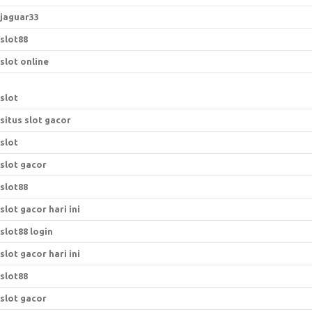
jaguar33
slot88
slot online
slot
situs slot gacor
slot
slot gacor
slot88
slot gacor hari ini
slot88 login
slot gacor hari ini
slot88
slot gacor