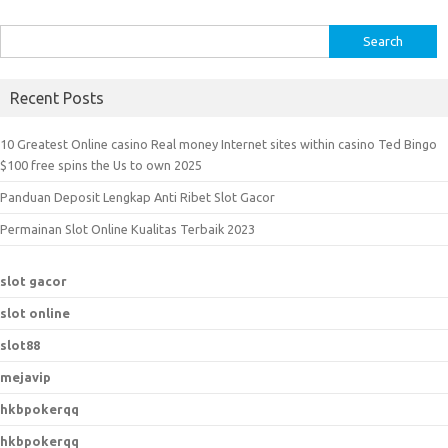
S
e
a
Recent Posts
r
c
10 Greatest Online casino Real money Internet sites within casino Ted Bingo
h
$100 free spins the Us to own 2025
f
Panduan Deposit Lengkap Anti Ribet Slot Gacor
o
r
Permainan Slot Online Kualitas Terbaik 2023
:
slot gacor
slot online
slot88
mejavip
hkbpokerqq
hkbpokerqq