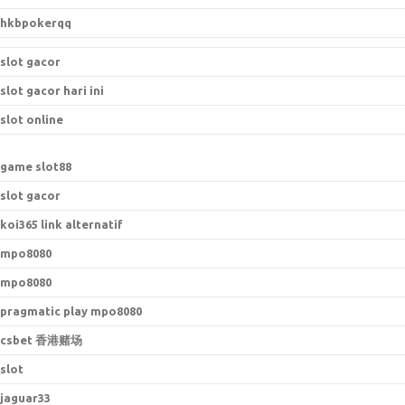
hkbpokerqq
slot gacor
slot gacor hari ini
slot online
game slot88
slot gacor
koi365 link alternatif
mpo8080
mpo8080
pragmatic play mpo8080
csbet 香港赌场
slot
jaguar33