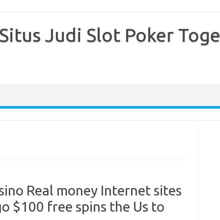
Situs Judi Slot Poker Toge
sino Real money Internet sites
o $100 free spins the Us to