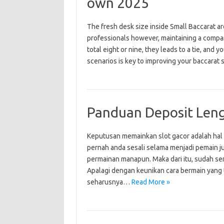
own 2025
The fresh desk size inside Small Baccarat a
professionals however, maintaining a comp
total eight or nine, they leads to a tie, and 
scenarios is key to improving your baccarat
Panduan Deposit Leng
Keputusan memainkan slot gacor adalah hal t
pernah anda sesali selama menjadi pemain ju
permainan manapun. Maka dari itu, sudah s
Apalagi dengan keunikan cara bermain yang 
seharusnya…
Read More »