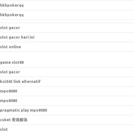
hkbpokerqq
hkbpokerqq
slot gacor
slot gacor hari ini
slot online
game slot88
slot gacor
koi365 link alternatif
mpo8080
mpo8080
pragmatic play mpo8080
csbet 香港赌场
slot