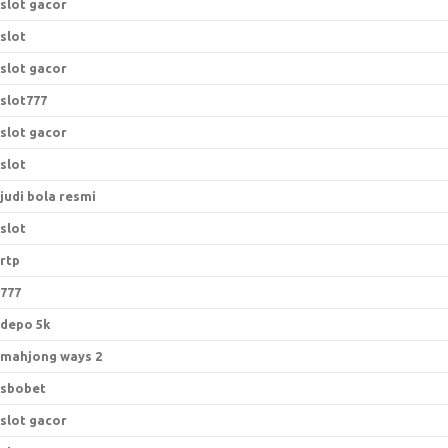
slot gacor
slot
slot gacor
slot777
slot gacor
slot
judi bola resmi
slot
rtp
777
depo 5k
mahjong ways 2
sbobet
slot gacor