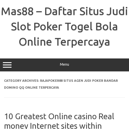
Skip
to
Mas88 – Daftar Situs Judi
content
Slot Poker Togel Bola
Online Terpercaya
Menu
CATEGORY ARCHIVES:
RAJAPOKER88 SITUS AGEN JUDI POKER BANDAR
DOMINO QQ ONLINE TERPERCAYA
10 Greatest Online casino Real
money Internet sites within