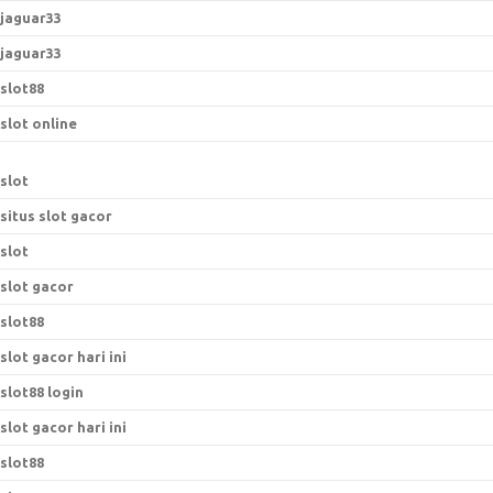
jaguar33
jaguar33
slot88
slot online
slot
situs slot gacor
slot
slot gacor
slot88
slot gacor hari ini
slot88 login
slot gacor hari ini
slot88