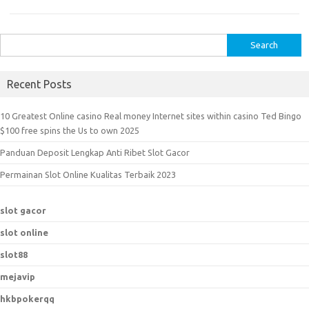
S
e
a
Recent Posts
r
c
10 Greatest Online casino Real money Internet sites within casino Ted Bingo
h
$100 free spins the Us to own 2025
f
Panduan Deposit Lengkap Anti Ribet Slot Gacor
o
r
Permainan Slot Online Kualitas Terbaik 2023
:
slot gacor
slot online
slot88
mejavip
hkbpokerqq