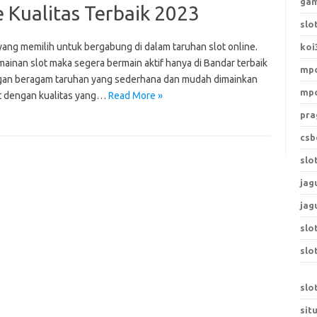
gam
 Kualitas Terbaik 2023
slo
yang memilih untuk bergabung di dalam taruhan slot online.
koi
ainan slot maka segera bermain aktif hanya di Bandar terbaik
mp
engan beragam taruhan yang sederhana dan mudah dimainkan
mp
ot dengan kualitas yang…
Read More »
pra
cs
slo
jag
jag
slo
slo
slo
sit