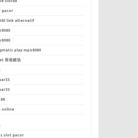
e slot88
t gacor
365 link alternatif
o8080
o8080
gmatic play mpo8080
bet 香港赌场
t
uar33
uar33
t88
t online
t
us slot gacor