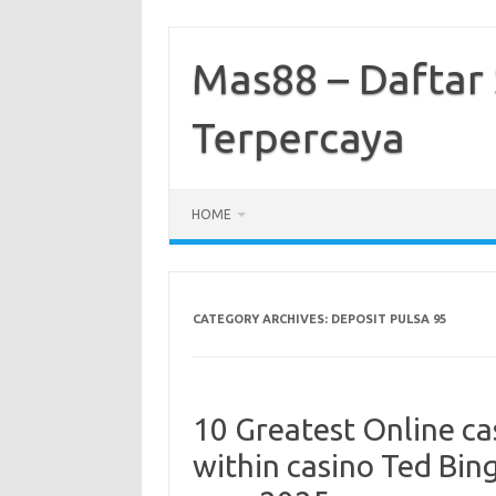
Skip
to
content
Mas88 – Daftar 
Terpercaya
HOME
CATEGORY ARCHIVES:
DEPOSIT PULSA 95
10 Greatest Online ca
within casino Ted Bing