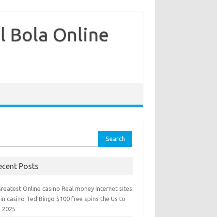
l Bola Online
rch
ecent Posts
reatest Online casino Real money Internet sites
in casino Ted Bingo $100 free spins the Us to
 2025