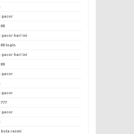
t
t gacor
t88
t gacor hari ini
t88 login
t gacor hari ini
t88
t gacor
t
t gacor
t777
t gacor
t
i bola resmi