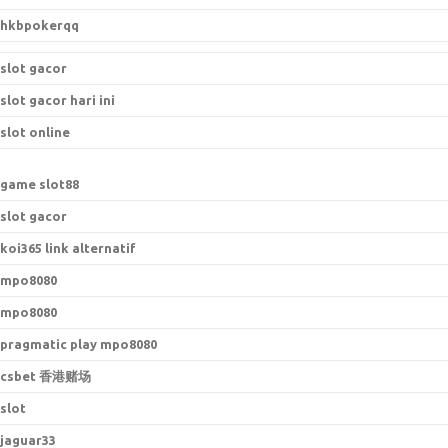
hkbpokerqq
slot gacor
slot gacor hari ini
slot online
game slot88
slot gacor
koi365 link alternatif
mpo8080
mpo8080
pragmatic play mpo8080
csbet 香港赌场
slot
jaguar33